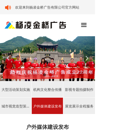
首页
欢迎来到杨凌金桥广告有限公司官方网站
关于我们
끀
服务范围
成功案例
넳
넲
新闻资讯
人才招聘
联系我们
大型活动策划实施
机构文化整合传播
影视专题拍摄制作
城市视觉造型策划实施
户外媒体建设发布
展览展示全程服务
户外媒体建设发布